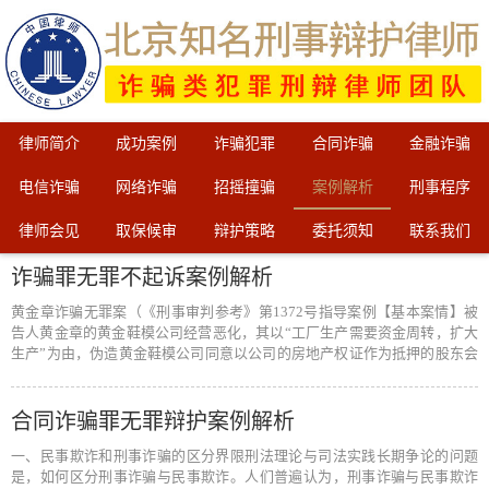
律师简介
成功案例
诈骗犯罪
合同诈骗
金融诈骗
电信诈骗
网络诈骗
招摇撞骗
案例解析
刑事程序
律师会见
取保候审
辩护策略
委托须知
联系我们
诈骗罪无罪不起诉案例解析
黄金章诈骗无罪案（《刑事审判参考》第1372号指导案例【基本案情】被
告人黄金章的黄金鞋模公司经营恶化，其以“工厂生产需要资金周转，扩大
生产”为由，伪造黄金鞋模公司同意以公司的房地产权证作为抵押的股东会
决议…
[阅读全文]
合同诈骗罪无罪辩护案例解析
一、民事欺诈和刑事诈骗的区分界限刑法理论与司法实践长期争论的问题
是，如何区分刑事诈骗与民事欺诈。人们普遍认为，刑事诈骗与民事欺诈