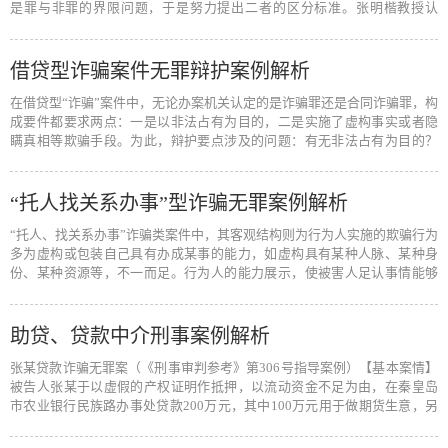
是罪与非罪的界限问题，于是努力提出二者的区分标准。张明楷教授认
为，这种研…
[阅读全文]
借贷型诈骗案件无罪辩护案例解析
在借贷型“诈骗”案件中，无论办案机关认定的是诈骗罪还是合同诈骗罪，构
成要件都要求两点：一是以非法占有为目的，二是实施了虚构事实或者隐
瞒真相等欺骗手段。为此，辩护要点涉及的问题：有无非法占有为目的？
欺骗…
[阅读全文]
“托人找关系办事”型诈骗无罪案例解析
“托人、找关系办事”诈骗类案件中，其客观结构则为行为人实施的欺骗行为
多为虚构或包装自己具有办成某事的能力，如虚构具有某种人脉、某种身
份、某种资源等，不一而足。行为人的能力展示，使被害人足认事情能够
办成…
[阅读全文]
助贷、贷款中介刑事案例解析
张某贷款诈骗无罪案（《刑事审判参考》第306号指导案例）【基本案情】
被告人张某于以虚假的产权证明作抵押，以流动资金不足为由，在秦皇岛
市农业银行民族路办事处贷款200万元，其中100万元用于做期货生意，另
100万元…
[阅读全文]