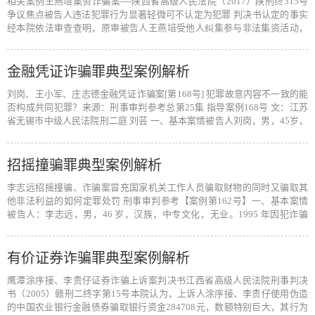
相关案例王燕培集资诈骗案----陕西省高级人民法院（2017）陕刑终315号
争议焦点被告人违法犯罪行为显著轻微可不认定为犯罪 判决书认定的事实
经本院依法审查查明，原审被告人王燕培受他人纠集参与非法集资活动，
其行…
[阅读全文]
金融凭证诈骗罪典型案例解析
刘岗、王小军、庄志德金融凭证诈骗案[第168号] 犯罪故意内容不一致的能
否构成共同犯罪？来源：刑事审判参考总第25集 指导案例168号 文：江苏
省无锡市中级人民法院刑二庭 刘芸 一、基本案情被告人刘岗，男，45岁，
原…
[阅读全文]
招摇撞骗罪典型案例解析
李志远招摇撞骗、诈骗案冒充国家机关工作人员骗取财物的同时又骗取其
他非法利益的如何定罪处罚 刑事审判参考【案例第162号】一、基本案情
被告人：李志远，男，46 岁，汉族，中专文化，无业。1995 年因犯诈骗
罪、…
[阅读全文]
有价证券诈骗罪典型案例解析
鹰潭涂序接、李贵仔证券诈骗上诉案判决书江西省高级人民法院刑事判决
书（2005）赣刑二终字第15号本院认为，上诉人涂序接、李贵仔使用伪造
的中国农业银行金融债券骗取银行资金284708元，数额特别巨大，其行为