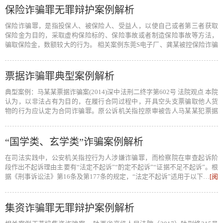
保险诈骗罪无罪辩护案例解析
保险诈骗罪，是指投保人、被保险人、受益人，以使自己或者第三者获取
保险金为目的，采取虚构保险标的、保险事故或者制造保险事故等方法，
骗取保险金，数额较大的行为。 相关案例东莞S电子厂、龚某被控保险诈骗
案----…
[阅读全文]
票据诈骗罪典型案例解析
典型案例：马某某票据诈骗案(2014)深中法刑二终字第602号 法院观点 本院
认为，以非法占有为目的，在履行合同过程中，开具空头支票骗取他人货
物的行为应认定为合同诈骗罪。原公诉机关指控原审被告人马某某犯票据
诈骗…
[阅读全文]
“国学类、玄学类”诈骗案例解析
在司法实践中，公安机关指控行为人涉嫌诈骗罪，而检察院在审查起诉阶
段作出不起诉理由主要有“法定不起诉”“酌定不起诉”“证据不足不起诉”。根
据《刑事诉讼法》第16条及第177条的规定，“法定不起诉”适用于以下…
[阅
读全文]
集资诈骗罪无罪辩护案例解析