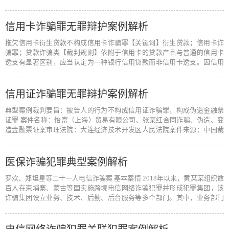
均已构成…
[阅读全文]
信用卡诈骗罪无罪辩护案例解析
拖欠信用卡衍生贷款不构成信用卡诈骗罪【关键词】衍生贷款；信用卡诈
骗罪；贷款诈骗类【裁判规则】依附于信用卡的贷款产品与普通的信用卡
透支有显著区别，应当认定为一种银行信用贷款而非信用卡透支。因信用
卡持卡人…
[阅读全文]
信用证诈骗罪无罪辩护案例解析
典型案例裁判要旨：被告人的行为不构成信用证诈骗罪，构成伪造金融票
证罪 案件名称：怡富（上海）贸易有限公司、张某红合同诈骗、伪造、变
造金融票证案审理法院：大连经济技术开发区人民法院案件来源：中国裁
判文书…
[阅读全文]
医保诈骗犯罪典型案例解析
罗欢、郑坦星等二十一人电信诈骗案 基本案情 2018年以来，黄某某组织数
百人在柬埔寨、蒙古等国实施跨境电信网络诈骗犯罪并形成犯罪集团，该
诈骗集团设立业务、技术、后勤、后台服务等多个部门。其中，业务部门
负责寻…
[阅读全文]