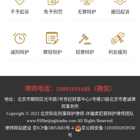
不予起诉
免予刑罚
无罪辩护
撤回起诉
减刑辩护
罪轻辩护
轻罪辩护
判处缓刑
律师电话：
18801091688（微信）
地址：北京市朝阳区光华路5号世纪财富中心1号楼23层北京市惠诚律
师事务所
Copyright © 2023 北京知名刑事辩护律师-诈骗类犯罪辩护律师团队
www.010beijingbianhu.com All Rights Reserved.
律师网站建设
京ICP备18053683号-4
京公网安备 11010502059550
号