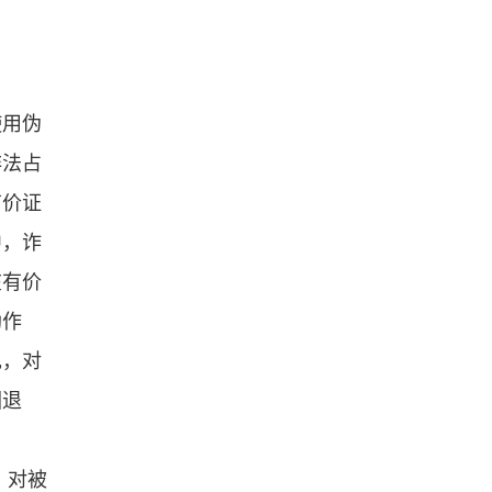
使用伪
非法占
有价证
中，诈
在有价
助作
现，对
回退
，对被