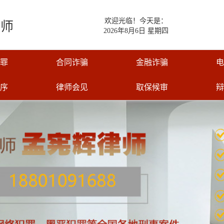
欢迎光临！今天是：
律师
2026年8月6日 星期四
罪
合同诈骗
金融诈骗
电
序
律师会见
取保候审
辩