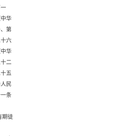
第一
《中华
条、第
二十六
《中华
五十二
二十五
华人民
十一条
有期徒