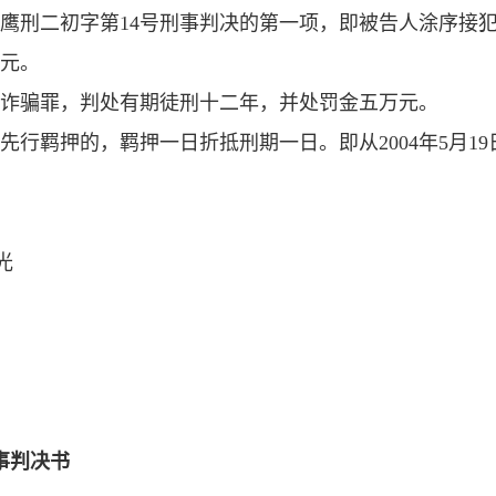
）鹰刑二初字第14号刑事判决的第一项，即被告人涂序接
元。
诈骗罪，判处有期徒刑十二年，并处罚金五万元。
行羁押的，羁押一日折抵刑期一日。即从2004年5月19
光
事判决书