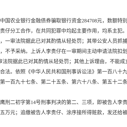
国农业银行金融债券骗取银行资金284708元，数额特
贵仔分工合作，在共同犯罪中均起主要作用，均系主犯
00余元，一审法院据此已对其酌情从轻处罚；其带公安人员抓
，不予采纳。上诉人李贵仔在一审期间主动申请法院扣
审法院据此已对其酌情从轻处罚；其他上诉理由，不能成
合法。依照《中华人民共和国刑事诉讼法》第一百八十
第一百九十七条、第二十五条、第六十八条、第五十二
）鹰刑二初字第14号刑事判决的第二、三项，即被告人李
五万元；追缴被告人李贵仔、涂序接所得赃款，发还给