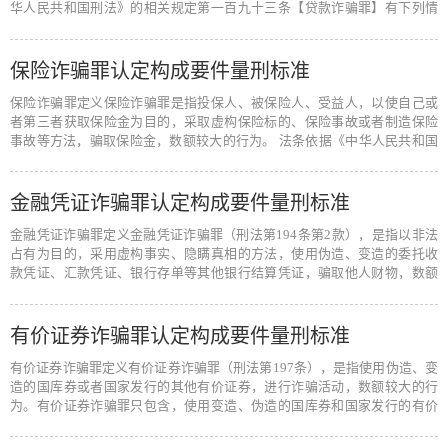
华人民共和国刑法》的相关规定第一百九十三条【贷款诈骗罪】有下列情
形之一，…
[阅读全文]
保险诈骗罪认定构成要件量刑标准
保险诈骗罪定义保险诈骗罪是指投保人、被保险人、受益人，以使自己或
者第三者获取保险金为目的，采取虚构保险标的、保险事故或者制造保险
事故等方法，骗取保险金，数额较大的行为。 法条依据《中华人民共和国
刑法》…
[阅读全文]
金融凭证诈骗罪认定构成要件量刑标准
金融凭证诈骗罪定义金融凭证诈骗罪（刑法第194条第2款），是指以非法
占有为目的，采用虚构事实、隐瞒真相的方法，使用伪造、变造的委托收
款凭证、汇款凭证、银行存单等其他银行结算凭证，骗取他人财物，数额
较大的行…
[阅读全文]
有价证券诈骗罪认定构成要件量刑标准
有价证券诈骗罪定义有价证券诈骗罪（刑法第197条），是指使用伪造、变
造的国库券或者国家发行的其他有价证券，进行诈骗活动，数额较大的行
为。有价证券诈骗罪只包含，使用变造、伪造的国库券和国家发行的有价
证券。…
[阅读全文]