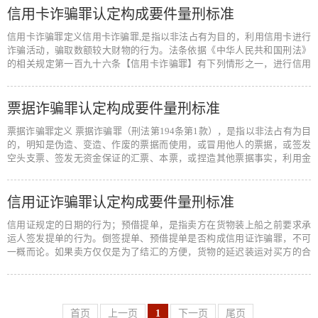
信用卡诈骗罪认定构成要件量刑标准
信用卡诈骗罪定义信用卡诈骗罪,是指以非法占有为目的，利用信用卡进行
诈骗活动，骗取数额较大财物的行为。法条依据《中华人民共和国刑法》
的相关规定第一百九十六条【信用卡诈骗罪】有下列情形之一，进行信用
卡诈骗…
[阅读全文]
票据诈骗罪认定构成要件量刑标准
票据诈骗罪定义 票据诈骗罪（刑法第194条第1款），是指以非法占有为目
的，明知是伪造、变造、作废的票据而使用，或冒用他人的票据，或签发
空头支票、签发无资金保证的汇票、本票，或捏造其他票据事实，利用金
融票据…
[阅读全文]
信用证诈骗罪认定构成要件量刑标准
信用证规定的日期的行为；预借提单，是指卖方在货物装上船之前要求承
运人签发提单的行为。倒签提单、预借提单是否构成信用证诈骗罪，不可
一概而论。如果卖方仅仅是为了结汇的方便，货物的延迟装运对买方的合
同利益并…
[阅读全文]
首页
上一页
1
下一页
尾页