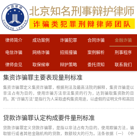
律师简介
成功案例
诈骗犯罪
合同诈骗
金融诈骗
电信诈骗
网络诈骗
招摇撞骗
案例解析
刑事程序
律师会见
取保候审
辩护策略
委托须知
联系我们
集资诈骗罪主要表现量刑标准
集资诈骗罪定义集资诈骗罪，根据刑法及最高法院的解释，集资诈骗是以
非法占有为目的，使用诈骗方法非法集资的行为，达到骗取集资款的目
的。其“诈骗方法”是指行为人采取虚构集资用途，以虚假的证明文件和高回
报率为…
[阅读全文]
贷款诈骗罪认定构成要件量刑标准
贷款诈骗罪定义贷款诈骗罪，是指以非法占有为目的，使用欺骗方法，骗
取银行或者其他金融机构的贷款，数额较大的行为。法条依据（一）《中