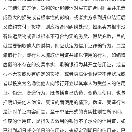
为了结汇的方便，货物的延迟装运对买方的合同利益并未造
成重大的损失或者根本性的影响，或者卖方拿到提单结汇后
又依约交付了货物，则应按合同纠纷处理；如果卖方根本没
有装运货物或者以根本不符合约定的劣货、假货充数，目的
就是要骗取他人的财物，则应认定为信用证诈骗行为。二是
骗取行为。即行为人骗取信用证并加以使用的行为，如编造
虚假的不存在的交易事实，欺骗银行为其开立信用证，或者
根本无货或没有约定的货物，或者隐瞒企业经营不佳状况或
者以投资为名诱使他人向银行开立以其本人为受益人的信用
证。伪造、变造行为，既包括自己伪造、变造后使用，也包
括明知是他人伪造、变造的而使用的情形。伪造、变造行为
是针对单证内容而言，至于单证形式的真实性则在所不问。
作废的信用证，是指失去效用的银行不予承兑的信用证，如
已过到期日或交单日的信用证，未规定到期日的信用证，已