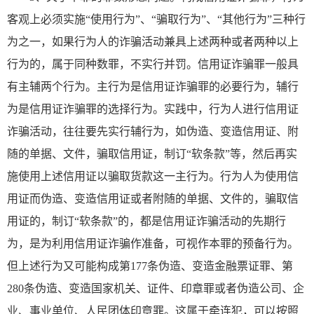
客观上必须实施“使用行为”、“骗取行为”、“其他行为”三种行
为之一，如果行为人的诈骗活动兼具上述两种或者两种以上
行为的，属于同种数罪，不实行并罚。信用证诈骗罪一般具
有主辅两个行为。主行为是信用证诈骗罪的必要行为，辅行
为是信用证诈骗罪的选择行为。实践中，行为人进行信用证
诈骗活动，往往要先实行辅行为，如伪造、变造信用证、附
随的单据、文件，骗取信用证，制订“软条款”等，然后再实
施使用上述信用证以骗取货款这一主行为。行为人为使用信
用证而伪造、变造信用证或者附随的单据、文件的，骗取信
用证的，制订“软条款”的，都是信用证诈骗活动的先期行
为，是为利用信用证诈骗作准备，可视作本罪的预备行为。
但上述行为又可能构成第177条伪造、变造金融票证罪、第
280条伪造、变造国家机关、证件、印章罪或者伪造公司、企
业、事业单位、人民团体印章罪。这属于牵连犯，可以按照