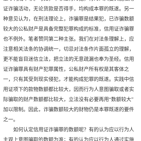
证诈骗活动，无论货款是否得手，均构成本罪的既遂。另一
种意见认为，在刑法理论上，诈骗罪是结果犯，已诈骗数额
较大的公私财产是具备完整犯罪构成的标准，信用证诈骗罪
也不例外。笔者赞同第二种主张。我们在对法条理解上，应
注意相关法条的协调统一，切忌对法条作片面孤立的理解，
更不能盲目迷信立法，把立法的无意疏漏也奉为圣经。信用
证诈骗罪具有财产犯罪属性，公私财产所有权是其客体之
一，只有其受到现实侵犯，才能构成犯罪的既遂。实践中信
用证项下的款物数额都比较大，因而行为人意图骗取或者实
际骗取的财产数额都比较大，立法没有必要再用“数额较大”
加以限制。因此，诈骗数额较大的财物仍是本罪既遂的要件
之一。
如何认定信用证诈骗罪的数额呢？有的认为应以行为人
主观上意图骗取的数额为准；有的认为应以行为人通过实施