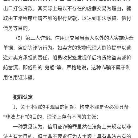
出口打包贷款。其实际上是以不存在的虚假交易为理由，骗
取由正常程序申请不到的银行贷款，以达到非法融资、偿付
债务等目的。
（5）第三人诈骗。信用证交易当事人以外的人实施伪造
单据、盗窃等诈骗行为。如卖方的货物代理人倒签提单以逃
避对卖方承担的责任，船员收货签发提单后将货物盗卖或将
船凿沉，即俗称的“鬼船”等。严格地说，这种诈骗不属于利
用信用证诈骗。
犯罪认定
1、关于本罪的主观目的问题。构成本罪是否必须具备
“非法占有”的目的，理论上存有不同的主张：
一种意见认为，信用证诈骗罪虽然在法条上未规定以非
法占有为目的，但并非不要求行为人主观上具有非法占有的