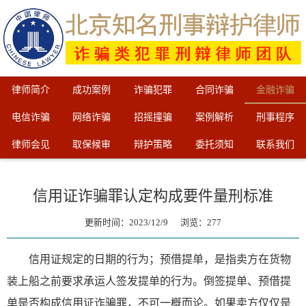
律师简介
成功案例
诈骗犯罪
合同诈骗
金融诈骗
电信诈骗
网络诈骗
招摇撞骗
案例解析
刑事程序
律师会见
取保候审
辩护策略
委托须知
联系我们
信用证诈骗罪认定构成要件量刑标准
更新时间：2023/12/9 浏览：
277
信用证规定的日期的行为；预借提单，是指卖方在货物
装上船之前要求承运人签发提单的行为。倒签提单、预借提
单是否构成信用证诈骗罪，不可一概而论。如果卖方仅仅是