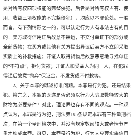
是对所有权四项权能的完整侵犯，后者是对所有权占有、使
用、收益三项权能的不完整侵犯），均应以本罪论处。一般
而言，有下列情形之一的，可以认定行为人有非法占有的目
的：卖方取得信用证后故意不装运，不交付单证下的部分或
全部货物；在买方或其他有关方提出异议后卖方不立即采取
实质上的补救措施；开证人取得货物后故意恶意地寻找单证
的“不符点”，拒付货款；开证人和受益人为同一人，在犯罪
得逞后故意“抛弃”保证金，不发货或不付款等。
2、关于本罪的既遂标准问题。本罪是行为犯，还是结果
犯。换言之，本罪的既遂是否必须以行为人骗取数额较大的
财物为必要条件？对此，理论界也存有不同的观点。一种观
点认为，本罪是行为犯，刑法第195条规定本罪有三种量刑档
次，在第一个量刑档次中，并没有规定数额较大或者情节严
重才构成本罪。可见，本罪是行为犯，行为人只要实施信用