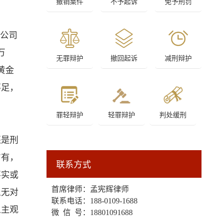
撤销案件
不予起诉
免予刑罚
模公司
万
无罪辩护
撤回起诉
减刑辩护
黄金
不足，
。
罪轻辩护
轻罪辩护
判处缓刑
还是刑
占有，
联系方式
事实或
首席律师：孟宪辉律师
人无对
联系电话：
188-0109-1688
从主观
微 信 号：18801091688