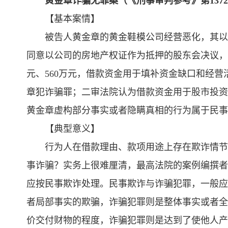
黄金章诈骗无罪案（《刑事审判参考》第137
【基本案情】
被告人黄金章的黄金鞋模公司经营恶化，其以
同意以公司的房地产权证作为抵押的股东会决议，先
元、560万元，借款资金用于填补资金缺口和经营
章犯诈骗罪；二审法院认为借款资金用于股市投资
黄金章虚构部分事实或者隐瞒真相的行为属于民事
【典型意义】
行为人在借款理由、款项用途上存在欺诈情节
事诈骗？实务上很难厘清，最高法院的案例编撰者
应按民事欺诈处理。民事欺诈与诈骗犯罪，一般应
者局部事实的欺骗，诈骗犯罪则是整体事实或者全
价交付财物的程度，诈骗犯罪则是达到了使他人产