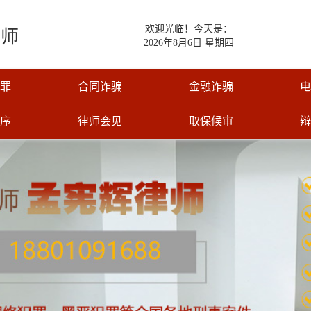
欢迎光临！今天是：
律师
2026年8月6日 星期四
罪
合同诈骗
金融诈骗
电
序
律师会见
取保候审
辩