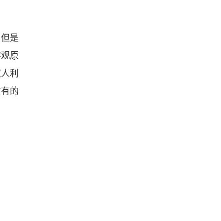
，但是
客观原
权人利
占有的