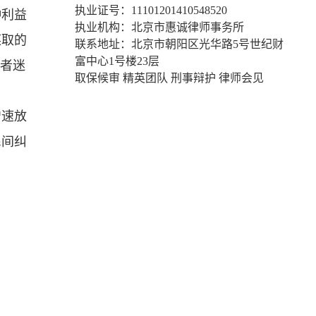
执业证号：11101201410548520
种利益
执业机构：北京市惠诚律师事务所
谋取的
联系地址：北京市朝阳区光华路5号世纪财
富中心1号楼23层
或者迷
取保候审 精英团队 刑事辩护 律师会见
增速放
民间纠