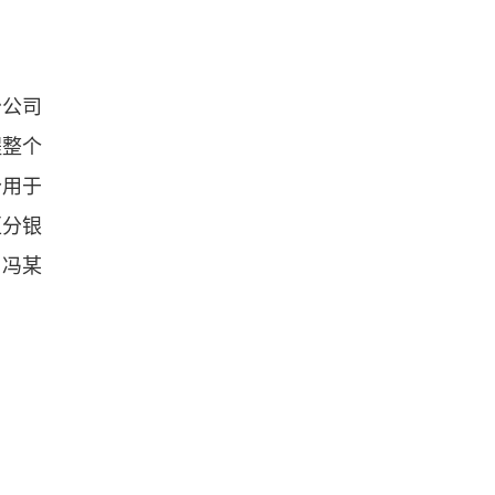
冶公司
程整个
分用于
区分银
、冯某