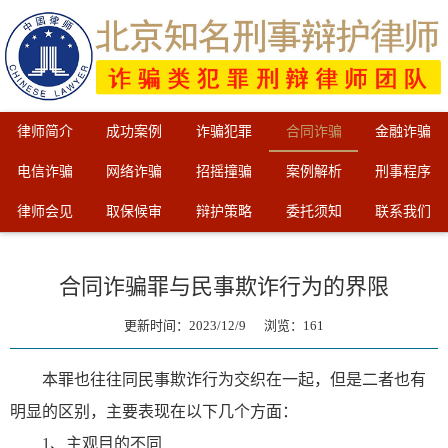
律师简介
成功案例
诈骗犯罪
合同诈骗
金融诈骗
电信诈骗
网络诈骗
招摇撞骗
案例解析
刑事程序
律师会见
取保候审
辩护策略
委托须知
联系我们
合同诈骗罪与民事欺诈行为的界限
更新时间：2023/12/9 浏览：
161
本罪也往往同民事欺诈行为交织在一起，但是二者也有
明显的区别，主要表现在以下几个方面：
1、主观目的不同