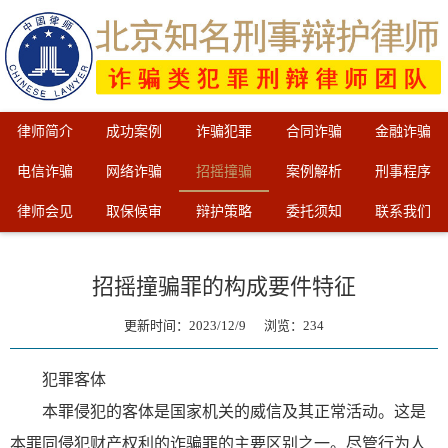
律师简介
成功案例
诈骗犯罪
合同诈骗
金融诈骗
电信诈骗
网络诈骗
招摇撞骗
案例解析
刑事程序
律师会见
取保候审
辩护策略
委托须知
联系我们
招摇撞骗罪的构成要件特征
更新时间：2023/12/9 浏览：
234
犯罪客体
本罪侵犯的客体是国家机关的威信及其正常活动。这是
本罪同侵犯财产权利的诈骗罪的主要区别之一。尽管行为人